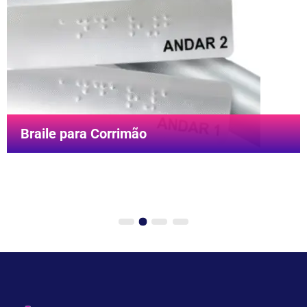
Braile para Corrimão
Braile para Corrimão
Informação precisa no deslocamento por escadas e
rampas.
Saiba Mais