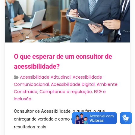
O que esperar de um consultor de
acessibilidade?
Acessibilidade Atitudinal
,
Acessibilidade
Comunicacional
,
Acessibilidade Digital
,
Ambiente
Construído
,
Compliance e regulação
,
ESG e
Inclusão
Consultor de Acessibilidade, o que faz, o que
entregar de verdade e como a Sinal Link garante
resultados reais.