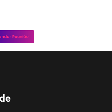
endar Reunião
ade