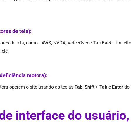
tores de tela):
leitores de tela, como JAWS, NVDA, VoiceOver e TalkBack. Um leit
 ele.
deficiência motora):
otora operem o site usando as teclas
Tab
,
Shift + Tab
e
Enter
do 
de interface do usuário,