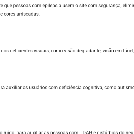
rmite que pessoas com epilepsia usem o site com segurança, elim
 cores arriscadas.
ria dos deficientes visuais, como visão degradante, visão em túne
para auxiliar os usuários com deficiência cognitiva, como autismo
 e o ruído, para auxiliar as pessoas com TDAH e distúrbios do ne