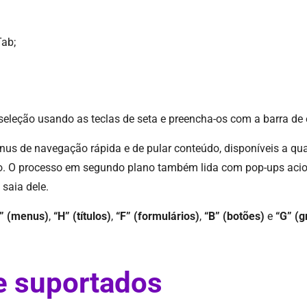
Tab;
seleção usando as teclas de seta e preencha-os com a barra de 
enus de navegação rápida e de pular conteúdo, disponíveis a q
ado. O processo em segundo plano também lida com pop-ups aci
saia dele.
” (menus)
,
“H” (títulos)
,
“F” (formulários)
,
“B” (botões)
e
“G” (g
e suportados